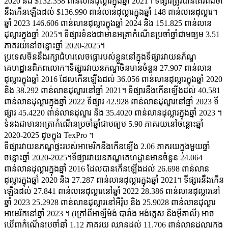
2020 និង $132.358 ពាន់លានដុល្លារក្នុងឆ្នាំ 2021។ ទីផ្សារត្រូវបានគេរំពឹងថា
នឹងកើនឡើងដល់ $136.990 ពាន់លានដុល្លារក្នុងឆ្នាំ 148 ពាន់លានដុល្លារ។
ឆ្នាំ 2023 146.606 ពាន់លានដុល្លារក្នុងឆ្នាំ 2024 និង 151.825 ពាន់លាន
ដុល្លារក្នុងឆ្នាំ 2025។ ទីផ្សារទំនងជាមានអត្រាកំណើនប្រចាំឆ្នាំជាមធ្យម 3.51
ភាគរយនៅចន្លោះឆ្នាំ 2020-2025។
ប្រទេសចិននឹងរក្សាជំហរលេចធ្លោរបស់ខ្លួននៅក្នុងទីផ្សារវាយនភ័ណ្ឌ
គេហដ្ឋានពិភពលោក។ទីផ្សារវាយនភណ្ឌចិនមានចំនួន 27.907 ពាន់លាន
ដុល្លារក្នុងឆ្នាំ 2016 ដែលកើនឡើងដល់ 36.056 ពាន់លានដុល្លារក្នុងឆ្នាំ 2020
និង 38.292 ពាន់លានដុល្លារនៅឆ្នាំ 2021។ ទីផ្សារនឹងកើនឡើងដល់ 40.581
ពាន់លានដុល្លារក្នុងឆ្នាំ 2022 ទីផ្សារ 42.928 ពាន់លានដុល្លារនៅឆ្នាំ 2023 ទី
ផ្សារ 45.4220 ពាន់លានដុល្លារ និង 35.4020 ពាន់លានដុល្លារក្នុងឆ្នាំ 2023 ។
ទំនងជាមានអត្រាកំណើនប្រចាំឆ្នាំជាមធ្យម 5.90 ភាគរយនៅចន្លោះឆ្នាំ
2020-2025 ដូចក្នុង TexPro ។
ទីផ្សារវាយនភណ្ឌផ្ទះរបស់អាមេរិកនឹងកើនឡើង 2.06 ភាគរយក្នុងមួយឆ្នាំ
ចន្លោះឆ្នាំ 2020-2025។ទីផ្សារវាយនភណ្ឌគេហដ្ឋានមានចំនួន 24.064
ពាន់លានដុល្លារក្នុងឆ្នាំ 2016 ដែលបានកើនឡើងដល់ 26.698 ពាន់លាន
ដុល្លារក្នុងឆ្នាំ 2020 និង 27.287 ពាន់លានដុល្លារក្នុងឆ្នាំ 2021។ ទីផ្សារនឹងកើន
ឡើងដល់ 27.841 ពាន់លានដុល្លារនៅឆ្នាំ 2022 28.386 ពាន់លានដុល្លារនៅ
ឆ្នាំ 2023 25.2928 ពាន់លានដុល្លារនៅអឺរ៉ុប និង 25.9028 ពាន់លានដុល្លារ
អាមេរិកនៅឆ្នាំ 2023 ។ (ក្រៅពីអាឡឺម៉ង់ បារាំង អង់គ្លេស និងអ៊ីតាលី) អាច
ឃើញកំណើនប្រចាំឆ្នាំ 1.12 ភាគរយ ឈានដល់ 11.706 ពាន់លានដុល្លារក្នុង