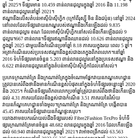
ឆ្នាំ 2025។ ទីផ្សារមាន 10.459 ពាន់លានដុល្លារក្នុងឆ្នាំ 2016 និង 11.198
ពាន់លានដុល្លារនៅឆ្នាំ 2021។
ឥណ្ឌានឹងលើសតំបន់អាស៊ីប៉ាស៊ីហ្វិក (ក្រៅពីរុស្ស៊ី ចិន និងជប៉ុន) នៅឆ្នាំ 2024
នៅពេលដែលទីផ្សារវាយនភណ្ឌរបស់ឥណ្ឌានឹងកើនឡើងដល់ 9.835
ពាន់លានដុល្លារ ខណៈដែលអាស៊ីប៉ាស៊ីហ្វិកនៅសល់នឹងកើនឡើងដល់ 9
ដុល្លារ។667 ពាន់លាន។ទីផ្សារឥណ្ឌានឹងឈានដល់ 10.626 ពាន់លានដុល្លារ
ក្នុងឆ្នាំ 2025 ជាមួយនឹងកំណើនប្រចាំឆ្នាំ 8.18 ភាគរយក្នុងរយៈពេល 5 ឆ្នាំ។
អត្រាកំណើនរបស់ប្រទេសឥណ្ឌានឹងខ្ពស់ជាងគេក្នុងពិភពលោក។នៅឆ្នាំ
2016 ទំហំទីផ្សារមានចំនួន 5.203 ពាន់លានដុល្លារនៅក្នុងប្រទេសឥណ្ឌា និង
6.622 ពាន់លានដុល្លារនៅក្នុងតំបន់អាស៊ីប៉ាស៊ីហ្វិកដែលនៅសល់។
ប្រភេទក្រណាត់គ្រែ និងក្រណាត់គ្រែក្នុងចំណោមផ្នែកវាយនភណ្ឌគេហដ្ឋាន
ត្រូវបានគេរំពឹងថានឹងមានកំណើនខ្ពស់បំផុតនៅក្នុងទំហំទីផ្សារចន្លោះឆ្នាំ 2020
និង 2025។ កំណើនទីផ្សារពិភពលោកប្រចាំឆ្នាំត្រូវបានគេរំពឹងថានឹងកើនឡើង
ដល់ 4.31 ភាគរយដែលនឹងខ្ពស់ជាងកំណើន 3.51 ភាគរយនៃវិស័យ
វាយនភ័ណ្ឌគេហដ្ឋានទាំងមូល។ក្រណាត់គ្រែ និងក្រណាត់គ្រែ បង្កើតបាន
45.45 ភាគរយនៃទីផ្សារវាយនភ័ណ្ឌផ្ទះសរុប។
យោងតាមឧបករណ៍យល់ដឹងទីផ្សាររបស់ Fibre2Fashion TexPro ទំហំទី
ផ្សារក្រណាត់គ្រែមានចំនួន 48.682 លានដុល្លារក្នុងឆ្នាំ 2016 ដែលកើនឡើង
ដល់ 60.940 ពាន់លានដុល្លារក្នុងឆ្នាំ 2021។ វាអាចពង្រីកដល់ 63.563