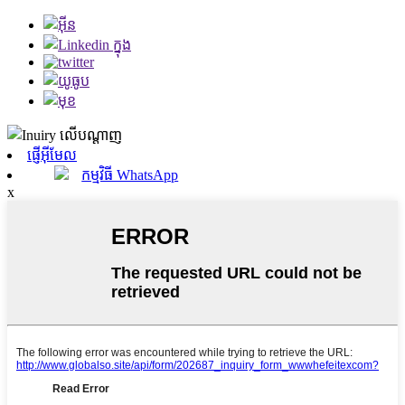
ផ្ញើអ៊ីមែល
កម្មវិធី WhatsApp
x