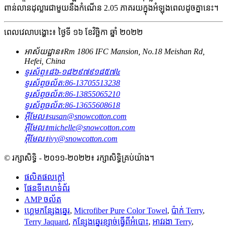
ពាន់លានដុល្លារជាមួយនឹងកំណើន 2.05 ភាគរយក្នុងអំឡុងពេលដូចគ្នានេះ។
ពេលវេលាបង្ហោះ៖ ថ្ងៃទី ១៦ ខែវិច្ឆិកា ឆ្នាំ ២០២២
អាស័យដ្ឋាន៖
Rm 1806 IFC Mansion, No.18 Meishan Rd,
Hefei, China
ទូរស័ព្ទ៖
៨៦-១៨២៩៧៩១៨៥៧៤
ទូរស័ព្ទចល័ត:
86-13705513238
ទូរស័ព្ទចល័ត:
86-13855065210
ទូរស័ព្ទចល័ត:
86-13655608618
អ៊ីមែល៖
susan@snowcotton.com
អ៊ីមែល៖
michelle@snowcotton.com
អ៊ីមែល៖
ivy@snowcotton.com
© រក្សាសិទ្ធិ - ២០១១-២០២២៖ រក្សាសិទ្ធិគ្រប់យ៉ាង។
ផលិតផលក្តៅ
ផែនទីគេហទំព័រ
AMP ចល័ត
ហ្គេមកន្សែងឆ្នេរ
,
Microfiber Pure Color Towel
,
ប៉ាក់ Terry
,
Terry Jaquard
,
កន្សែងឆ្នេរខ្សាច់ធ្វើពីអំបោះ
,
អាវរងា Terry
,