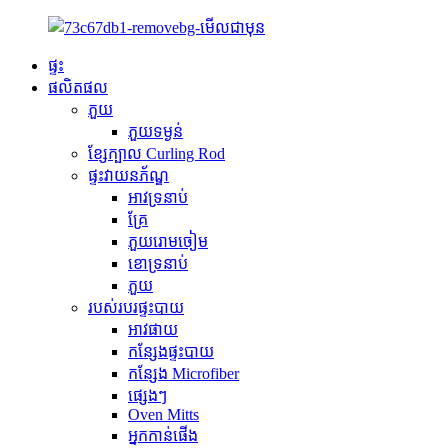
ផ្ទះ
ផលិតផល
ភួយ
ភួយទម្ងន់
ខ្សែក្បាល Curling Rod
ផ្ទះវាយនភ័ណ្ឌ
អាវទ្រនាប់
គ្រែ
ភួយរោមចៀម
ខោទ្រនាប់
ភួយ
របស់របរផ្ទះបាយ
អាវផាយ
កន្សែងផ្ទះបាយ
កន្សែង Microfiber
ផ្សេងៗ
Oven Mitts
អ្នកកាន់ផើង