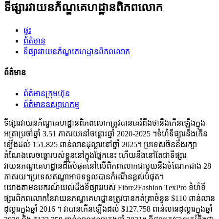
ទីផ្សារវាយនភ័ណ្ឌគេហដ្ឋានពិភពលោក
ផ្ទះ
ព័ត៌មាន
ទីផ្សារវាយនភ័ណ្ឌគេហដ្ឋានពិភពលោក
ព័ត៌មាន
ព័ត៌មានក្រុមហ៊ុន
ព័ត៌មានឧស្សាហកម្ម
ទីផ្សារវាយនភ័ណ្ឌគេហដ្ឋានពិភពលោកត្រូវបានគេរំពឹងថានឹងកើនឡើងក្នុង
អត្រាប្រចាំឆ្នាំ 3.51 ភាគរយនៅចន្លោះឆ្នាំ 2020-2025 ។ទំហំទីផ្សារនឹងកើន
ឡើងដល់ 151.825 ពាន់លានដុល្លារនៅឆ្នាំ 2025។ ប្រទេសចិននឹងរក្សា
តំណែងលេចធ្លោរបស់ខ្លួននៅក្នុងផ្នែកនេះ ហើយនឹងនៅតែជាទីផ្សារ
វាយនភណ្ឌគេហដ្ឋានដ៏ធំបំផុតនៅលើពិភពលោកជាមួយនឹងចំណែកជាង 28
ភាគរយ។ប្រទេសឥណ្ឌាអាចទទួលបានកំណើនខ្ពស់បំផុត។
យោងតាមឧបករណ៍យល់ដឹងទីផ្សាររបស់ Fibre2Fashion TexPro ទំហំទី
ផ្សារពិភពលោកនៃវាយនភណ្ឌគេហដ្ឋានត្រូវបានកត់ត្រាចំនួន $110 ពាន់លាន
ដុល្លារក្នុងឆ្នាំ 2016 ។ វាបានកើនឡើងដល់ $127.758 ពាន់លានដុល្លារក្នុងឆ្នាំ