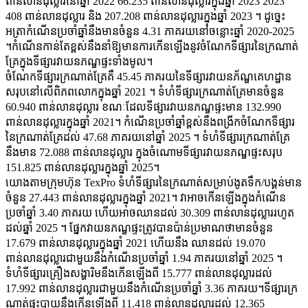
ពាន់លានដុល្លារនៅឆ្នាំ 2022 66.235 ពាន់លានដុល្លារក្នុងឆ្នាំ 2023 2023
408 ពាន់លានដុល្លារ និង 207.208 ពាន់លានដុល្លារក្នុងឆ្នាំ 2023 ។ ដូច្នេះ
អត្រាកំណើនប្រចាំឆ្នាំនឹងមានចំនួន 4.31 ភាគរយនៅចន្លោះឆ្នាំ 2020-2025
។កំណើនកាន់តែខ្ពស់នឹងនាំឱ្យមានការកើនឡើងនូវចំណែកទីផ្សារនៃក្រណាត់
គ្រែក្នុងទីផ្សារវាយនភណ្ឌផ្ទះទាំងមូល។
ចំណែកទីផ្សារក្រណាត់គ្រែគឺ 45.45 ភាគរយនៃទីផ្សារវាយនភ័ណ្ឌគេហដ្ឋាន
សរុបនៅលើពិភពលោកក្នុងឆ្នាំ 2021 ។ ទំហំទីផ្សារក្រណាត់គ្រែមានចំនួន
60.940 ពាន់លានដុល្លារ ខណៈដែលទីផ្សារវាយនភណ្ឌផ្ទះមាន 132.990
ពាន់លានដុល្លារក្នុងឆ្នាំ 2021។ កំណើនប្រចាំឆ្នាំខ្ពស់នឹងពង្រីកចំណែកទីផ្សារ
នៃក្រណាត់គ្រែដល់ 47.68 ភាគរយនៅឆ្នាំ 2025 ។ ទំហំទីផ្សារក្រណាត់គ្រែ
នឹងមាន 72.088 ពាន់លានដុល្លារ ក្នុងចំណោមទីផ្សារវាយនភណ្ឌផ្ទះសរុប
151.825 ពាន់លានដុល្លារក្នុងឆ្នាំ 2025។
យោងតាមក្រុមហ៊ុន TexPro ទំហំទីផ្សារនៃក្រណាត់សម្រាប់ងូតទឹក/បង្គន់មាន
ចំនួន 27.443 ពាន់លានដុល្លារក្នុងឆ្នាំ 2021។ វាអាចកើនឡើងក្នុងកំណើន
ប្រចាំឆ្នាំ 3.40 ភាគរយ ហើយអាចឈានដល់ 30.309 ពាន់លានដុល្លាររហូត
ដល់ឆ្នាំ 2025 ។ ផ្នែកវាយនភណ្ឌផ្ទះត្រូវបានប៉ាន់ប្រមាណថាមានចំនួន
17.679 ពាន់លានដុល្លារក្នុងឆ្នាំ 2021 ហើយនឹង ឈានដល់ 19.070
ពាន់លានដុល្លារជាមួយនឹងកំណើនប្រចាំឆ្នាំ 1.94 ភាគរយនៅឆ្នាំ 2025 ។
ទំហំទីផ្សារគ្រឿងសង្ហារិមនឹងកើនឡើងពី 15.777 ពាន់លានដុល្លារដល់
17.992 ពាន់លានដុល្លារជាមួយនឹងកំណើនប្រចាំឆ្នាំ 3.36 ភាគរយ។ទីផ្សារក្រ
ណាត់ផ្ទះបាយនឹងកើនឡើងពី 11.418 ពាន់លានដុល្លារដល់ 12.365