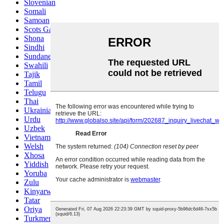
Slovenian
Somali
Samoan
Scots Gaelic
Shona
Sindhi
Sundanese
Swahili
Tajik
Tamil
Telugu
Thai
Ukrainian
Urdu
Uzbek
Vietnamese
Welsh
Xhosa
Yiddish
Yoruba
Zulu
Kinyarwanda
Tatar
Oriya
Turkmen