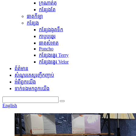
ក្រណាត់តុ
កន្សែងតែ
ធាតុកីឡា
កន្សែង
កន្សែងងូតទឹក
កាបូបឆ្នេរ
ធាតុសំអាត
Poncho
កន្សែងឆ្នេរ Terry
កន្សែងឆ្នេរ Velor
ព័ត៌មាន
សំណួរគេសួរញឹកញាប់
អំពី​ពួក​យើង
ទាក់ទង​មក​ពួក​យើង
English