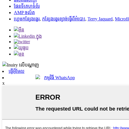
ផែនទីគេហទំព័រ
AMP ចល័ត
ហ្គេមកន្សែងឆ្នេរ
,
កន្សែងឆ្នេរខ្សាច់ធ្វើពីអំបោះ
,
Terry Jaquard
,
Microfi
ផ្ញើអ៊ីមែល
កម្មវិធី WhatsApp
x