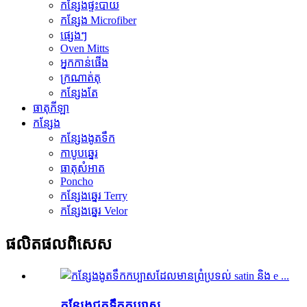
កន្សែងផ្ទះបាយ
កន្សែង Microfiber
ផ្សេងៗ
Oven Mitts
អ្នកកាន់ផើង
ក្រណាត់តុ
កន្សែងតែ
ធាតុកីឡា
កន្សែង
កន្សែងងូតទឹក
កាបូបឆ្នេរ
ធាតុសំអាត
Poncho
កន្សែងឆ្នេរ Terry
កន្សែងឆ្នេរ Velor
ផលិតផល​ពិសេស
កន្សែង​ជូត​ទឹក​កប្បាស​...