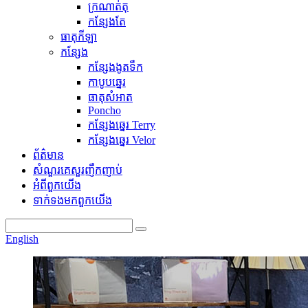
ក្រណាត់តុ
កន្សែងតែ
ធាតុកីឡា
កន្សែង
កន្សែងងូតទឹក
កាបូបឆ្នេរ
ធាតុសំអាត
Poncho
កន្សែងឆ្នេរ Terry
កន្សែងឆ្នេរ Velor
ព័ត៌មាន
សំណួរគេសួរញឹកញាប់
អំពី​ពួក​យើង
ទាក់ទង​មក​ពួក​យើង
English