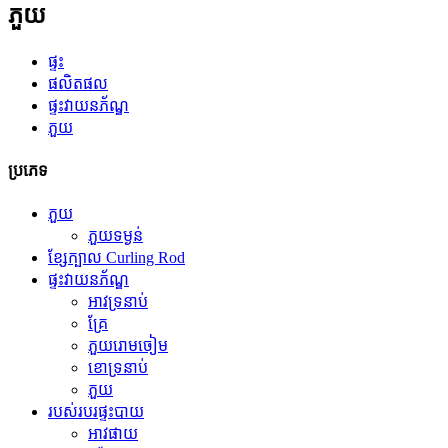
ភួយ
ផ្ទះ
ផលិតផល
ផ្ទះវាយនភ័ណ្ឌ
ភួយ
ប្រភេទ
ភួយ
ភួយទម្ងន់
ខ្សែក្បាល Curling Rod
ផ្ទះវាយនភ័ណ្ឌ
អាវទ្រនាប់
គ្រែ
ភួយរោមចៀម
ខោទ្រនាប់
ភួយ
របស់របរផ្ទះបាយ
អាវផាយ