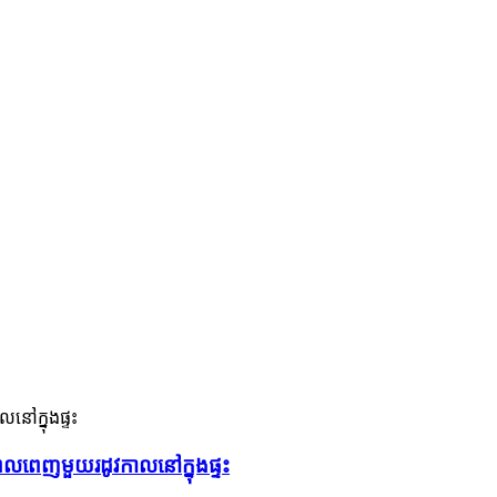
េលពេញមួយរដូវកាលនៅក្នុងផ្ទះ