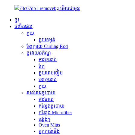
ផ្ទះ
ផលិតផល
ភួយ
ភួយទម្ងន់
ខ្សែក្បាល Curling Rod
ផ្ទះវាយនភ័ណ្ឌ
អាវទ្រនាប់
គ្រែ
ភួយរោមចៀម
ខោទ្រនាប់
ភួយ
របស់របរផ្ទះបាយ
អាវផាយ
កន្សែងផ្ទះបាយ
កន្សែង Microfiber
ផ្សេងៗ
Oven Mitts
អ្នកកាន់ផើង