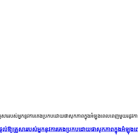
ល់ឱ្យគ្រួសាររបស់អ្នកនូវការគេងប្រកបដោយផាសុកភាពក្នុងអំឡុងព