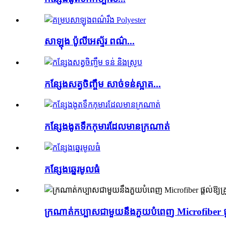
សាឡុង ប៉ូលីអេស្ទ័រ ពណ៌...
កន្សែងសត្វចិញ្ចឹម សាច់ទន់ស្អាត...
កន្សែងងូតទឹកកុមារដែលមានក្រណាត់
កន្សែងឆ្នេរមូលធំ
ក្រណាត់កប្បាសជាមួយនឹងភួយបំពេញ Microfiber ផ្ត