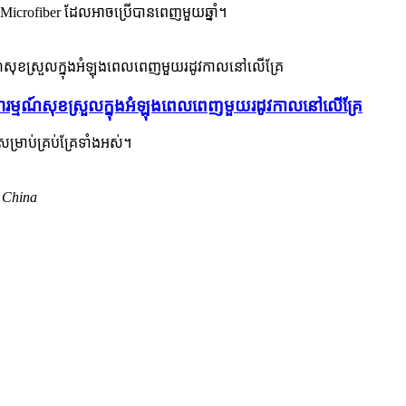
r Microfiber ដែលអាចប្រើបានពេញមួយឆ្នាំ។
នូវអារម្មណ៍សុខស្រួលក្នុងអំឡុងពេលពេញមួយរដូវកាលនៅលើគ្រែ
្រាប់គ្រប់គ្រែទាំងអស់។
 China