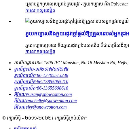
ស្រោមពូកស្រាលសម្រាប់គ្រប់រដូវ - ភួយកប្បាស និង Polyeste
ការសាកសួរ
លម្អិត
ភួយកប្បាសនិងភួយរដូវក្តៅផ្តល់ឱ្យគ្រួសាររបស់អ្នក
ភួយកប្បាសស្រាល និងភួយរដូវក្តៅរបស់យើង គឺជាជម្រើសដ៏ល្អសម
ការសាកសួរ
លម្អិត
អាស័យដ្ឋាន៖
Rm 1806 IFC Mansion, No.18 Meishan Rd, Hefei,
ទូរស័ព្ទ៖
៨៦-១៨២៩៧៩១៨៥៧៤
ទូរស័ព្ទចល័ត:
86-13705513238
ទូរស័ព្ទចល័ត:
86-13855065210
ទូរស័ព្ទចល័ត:
86-13655608618
អ៊ីមែល៖
susan@snowcotton.com
អ៊ីមែល៖
michelle@snowcotton.com
អ៊ីមែល៖
ivy@snowcotton.com
© រក្សាសិទ្ធិ - ២០១១-២០២២៖ រក្សាសិទ្ធិគ្រប់យ៉ាង។
ផលិតផលក្តៅ